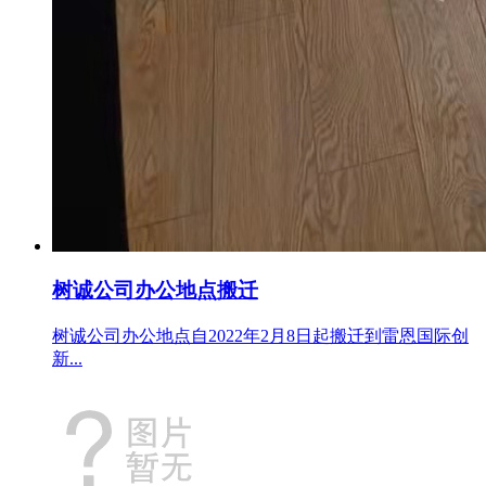
树诚公司办公地点搬迁
树诚公司办公地点自2022年2月8日起搬迁到雷恩国际创
新...