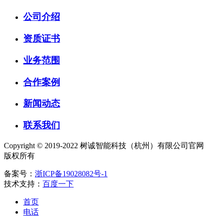
公司介绍
资质证书
业务范围
合作案例
新闻动态
联系我们
Copyright © 2019-2022 树诚智能科技（杭州）有限公司官网
版权所有
备案号：
浙ICP备19028082号-1
技术支持：
百度一下
首页
电话