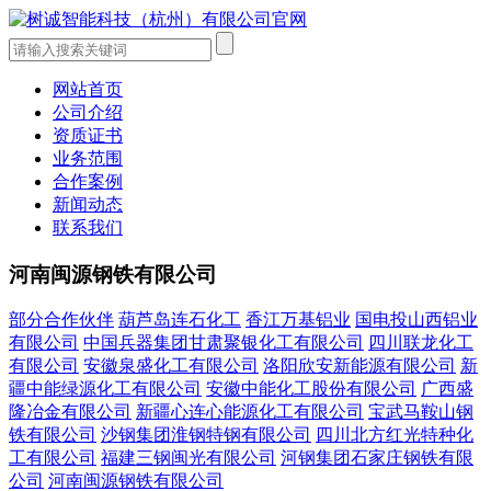
网站首页
公司介绍
资质证书
业务范围
合作案例
新闻动态
联系我们
河南闽源钢铁有限公司
部分合作伙伴
葫芦岛连石化工
香江万基铝业
国电投山西铝业
有限公司
中国兵器集团甘肃聚银化工有限公司
四川联龙化工
有限公司
安徽泉盛化工有限公司
洛阳欣安新能源有限公司
新
疆中能绿源化工有限公司
安徽中能化工股份有限公司
广西盛
隆冶金有限公司
新疆心连心能源化工有限公司
宝武马鞍山钢
铁有限公司
沙钢集团淮钢特钢有限公司
四川北方红光特种化
工有限公司
福建三钢闽光有限公司
河钢集团石家庄钢铁有限
公司
河南闽源钢铁有限公司