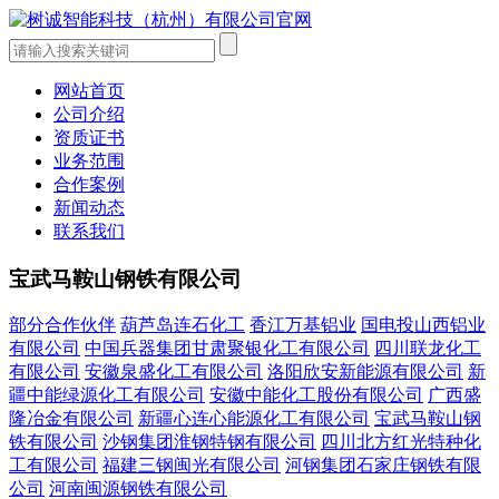
网站首页
公司介绍
资质证书
业务范围
合作案例
新闻动态
联系我们
宝武马鞍山钢铁有限公司
部分合作伙伴
葫芦岛连石化工
香江万基铝业
国电投山西铝业
有限公司
中国兵器集团甘肃聚银化工有限公司
四川联龙化工
有限公司
安徽泉盛化工有限公司
洛阳欣安新能源有限公司
新
疆中能绿源化工有限公司
安徽中能化工股份有限公司
广西盛
隆冶金有限公司
新疆心连心能源化工有限公司
宝武马鞍山钢
铁有限公司
沙钢集团淮钢特钢有限公司
四川北方红光特种化
工有限公司
福建三钢闽光有限公司
河钢集团石家庄钢铁有限
公司
河南闽源钢铁有限公司