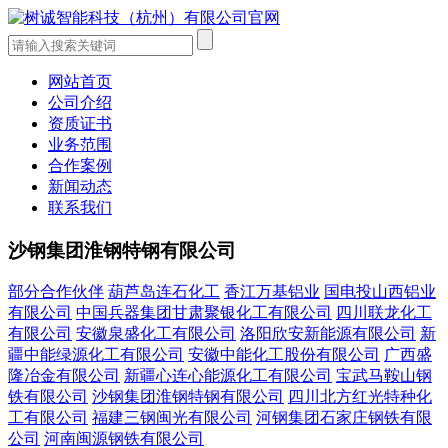
网站首页
公司介绍
资质证书
业务范围
合作案例
新闻动态
联系我们
沙钢集团淮钢特钢有限公司
部分合作伙伴
葫芦岛连石化工
香江万基铝业
国电投山西铝业
有限公司
中国兵器集团甘肃聚银化工有限公司
四川联龙化工
有限公司
安徽泉盛化工有限公司
洛阳欣安新能源有限公司
新
疆中能绿源化工有限公司
安徽中能化工股份有限公司
广西盛
隆冶金有限公司
新疆心连心能源化工有限公司
宝武马鞍山钢
铁有限公司
沙钢集团淮钢特钢有限公司
四川北方红光特种化
工有限公司
福建三钢闽光有限公司
河钢集团石家庄钢铁有限
公司
河南闽源钢铁有限公司