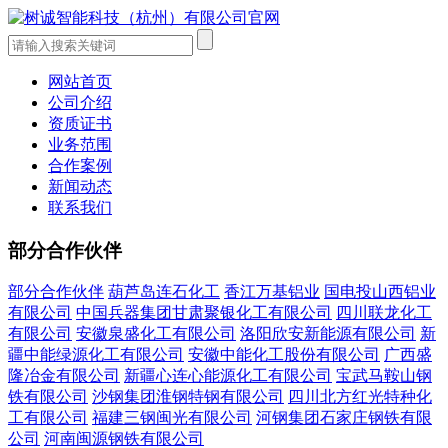
网站首页
公司介绍
资质证书
业务范围
合作案例
新闻动态
联系我们
部分合作伙伴
部分合作伙伴
葫芦岛连石化工
香江万基铝业
国电投山西铝业
有限公司
中国兵器集团甘肃聚银化工有限公司
四川联龙化工
有限公司
安徽泉盛化工有限公司
洛阳欣安新能源有限公司
新
疆中能绿源化工有限公司
安徽中能化工股份有限公司
广西盛
隆冶金有限公司
新疆心连心能源化工有限公司
宝武马鞍山钢
铁有限公司
沙钢集团淮钢特钢有限公司
四川北方红光特种化
工有限公司
福建三钢闽光有限公司
河钢集团石家庄钢铁有限
公司
河南闽源钢铁有限公司